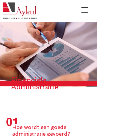
Financiële
Administratie
01
Hoe wordt een goede
administratie gevoerd?