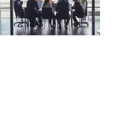
Administratiekantoor Aykul
Aykul Administratie, Belastingen & Advies is al
meer dan 20 jaar actief op het gebied van
administratieve en fiscale dienstverlening.
Daarnaast richten wij ons in het bijzonder op
het midden- en kleinbedrijf en ondersteunen
onze klanten met een breed scala aan
diensten.
Contact opnemen
+
Contact