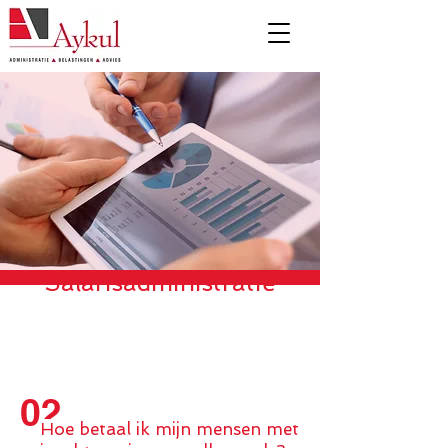
Salaris
a
dministratie
02
Hoe betaal ik mijn mensen met