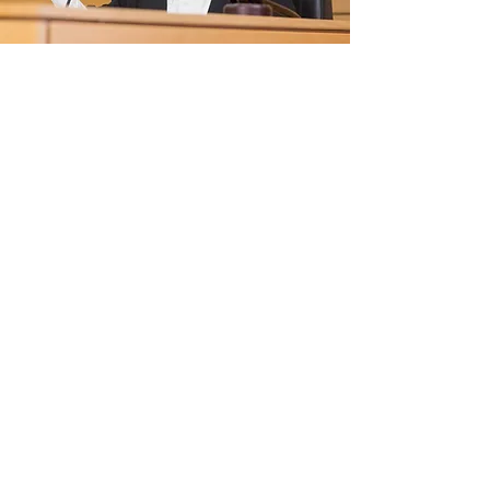
Administratiekantoor Aykul
Aykul Administratie, Belastingen & Advies is al
meer dan 20 jaar actief op het gebied van
administratieve en fiscale dienstverlening.
Daarnaast richten wij ons in het bijzonder op
het midden- en kleinbedrijf en ondersteunen
onze klanten met een breed scala aan
diensten.
Contact opnemen
+
Contact
(033) 433 06 00
info@aykul.nl